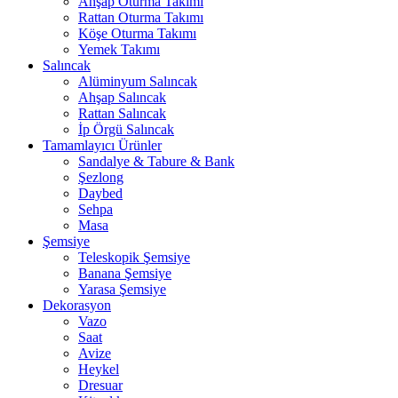
Ahşap Oturma Takımı
Rattan Oturma Takımı
Köşe Oturma Takımı
Yemek Takımı
Salıncak
Alüminyum Salıncak
Ahşap Salıncak
Rattan Salıncak
İp Örgü Salıncak
Tamamlayıcı Ürünler
Sandalye & Tabure & Bank
Şezlong
Daybed
Sehpa
Masa
Şemsiye
Teleskopik Şemsiye
Banana Şemsiye
Yarasa Şemsiye
Dekorasyon
Vazo
Saat
Avize
Heykel
Dresuar