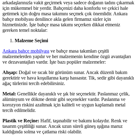
arkadaşlarınızla vakit geçirmek veya sadece doğanın tadını çıkarmak
için mükemmel bir yerdir. Bahçenizi daha konforlu ve çekici hale
getirmek için doğru masa takımını seçmek çok önemlidir. Ankara
bahçe mobilyası denilince akla gelen firmamız sizler için
hizmetinizde. İşte bahçe masa takımı seçerken dikkat etmeniz
gereken temel noktalar:
Malzeme Seçimi
Ankara bahçe mobilyası
ve bahçe masa takımları çeşitli
malzemelerden yapılır ve her malzemenin kendine özgü avantajları
ve dezavantajları vardır. İşte bazı popüler malzemeler:
Ahşap:
Doğal ve sıcak bir görünüm sunar. Ancak düzenli bakım
gerektirir ve hava koşullarına karşı hassastır. Tik, sedir gibi dayanıklı
ağaç türlerini tercih edebilirsiniz.
Metal:
Genellikle dayanıklı ve şık bir seçenektir. Paslanmaz çelik,
alüminyum ve dökme demir gibi seçenekler vardır. Paslanma ve
korozyon riskini azaltmak için kaliteli ve uygun kaplamalı metal
tercih edilmelidir.
Plastik ve Reçine:
Hafif, taşınabilir ve bakımı kolaydır. Renk ve
tasarım çeşitliliği sunar. Ancak uzun süreli güneş ışığına maruz
kaldığında solma ve çatlama riski olabilir.