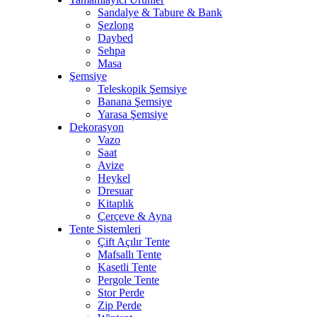
Sandalye & Tabure & Bank
Şezlong
Daybed
Sehpa
Masa
Şemsiye
Teleskopik Şemsiye
Banana Şemsiye
Yarasa Şemsiye
Dekorasyon
Vazo
Saat
Avize
Heykel
Dresuar
Kitaplık
Çerçeve & Ayna
Tente Sistemleri
Çift Açılır Tente
Mafsallı Tente
Kasetli Tente
Pergole Tente
Stor Perde
Zip Perde