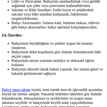
Çitler ve Paravanlar: Bahçenizi sınırlandırmak veya gizlilik
sağlamak için çitler veya paravanlar kullanabilirsiniz.
Saksılar ve Bitki Standları: Farklı boyut ve şekillerdeki
saksılar veya bitki standları kullanarak, bitkilerinizi
sergileyebilirsiniz.
Bahçe Aksesuarları: Sulama kabı, budama makası, eldiven
gibi bahçe aksesuarları, bahçe işlerinizi kolaylaştıracaktır
.
Ek Öneriler:
Bahçenizin büyüklüğüne ve şekline uygun bir tasarım
oluşturun.
Bahçenizin iklim koşullarını göz önünde bulundurarak bitki
seçimi yapın.
Bahçenizin tarzını yansıtan mobilya ve dekoratif öğeler
kullanın.
Bahçenizi düzenli olarak bakım yaparak, her zaman güzel ve
bakımlı görünmesini sağlayın.
Bahçe masa takımı
seçimi, hem estetik hem de işlevsellik açısından
büyük bir öneme sahiptir. Yukarıda belirtilen faktörleri göz önünde
bulundurarak, ihtiyaçlarınıza ve zevklerinize en uygun masa
takımını seçebilir ve bahçenizde keyifli anlar yaşayabilirsiniz.
Unutmayın, doğru seçim, bahçenizin atmosferini tamamen