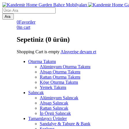
0
Favoriler
0
in cart
Sepetiniz (0 ürün)
Shopping Cart is empty
Alışverişe devam et
Oturma Takımı
Alüminyum Oturma Takımı
Ahşap Oturma Takımı
Rattan Oturma Takımı
Köşe Oturma Takımı
Yemek Takımı
Salıncak
Alüminyum Salıncak
Ahşap Salıncak
Rattan Salıncak
İp Örgü Salıncak
Tamamlayıcı Ürünler
Sandalye & Tabure & Bank
Şezlong