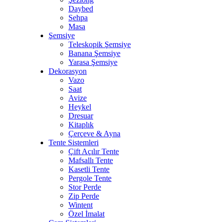
Daybed
Sehpa
Masa
Şemsiye
Teleskopik Şemsiye
Banana Şemsiye
Yarasa Şemsiye
Dekorasyon
Vazo
Saat
Avize
Heykel
Dresuar
Kitaplık
Çerçeve & Ayna
Tente Sistemleri
Çift Açılır Tente
Mafsallı Tente
Kasetli Tente
Pergole Tente
Stor Perde
Zip Perde
Wintent
Özel İmalat