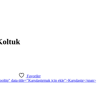
Koltuk
Favoriler
ooltip" data-title="Karşılaştırmak için ekle">Karşılaştır</span>