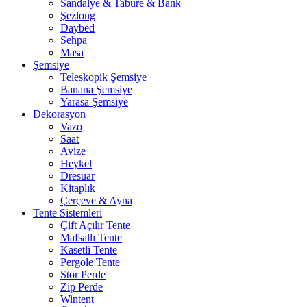
Sandalye & Tabure & Bank
Şezlong
Daybed
Sehpa
Masa
Şemsiye
Teleskopik Şemsiye
Banana Şemsiye
Yarasa Şemsiye
Dekorasyon
Vazo
Saat
Avize
Heykel
Dresuar
Kitaplık
Çerçeve & Ayna
Tente Sistemleri
Çift Açılır Tente
Mafsallı Tente
Kasetli Tente
Pergole Tente
Stor Perde
Zip Perde
Wintent