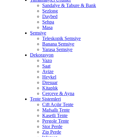
Sandalye & Tabure & Bank
Şezlong
Daybed
Sehpa
Masa
Şemsiye
Teleskopik Şemsiye
Banana Şemsiye
Yarasa Şemsiye
Dekorasyon
Vazo
Saat
Avize
Heykel
Dresuar
Kitaplık
Çerçeve & Ayna
Tente Sistemleri
Çift Açılır Tente
Mafsallı Tente
Kasetli Tente
Pergole Tente
Stor Perde
Zip Perde