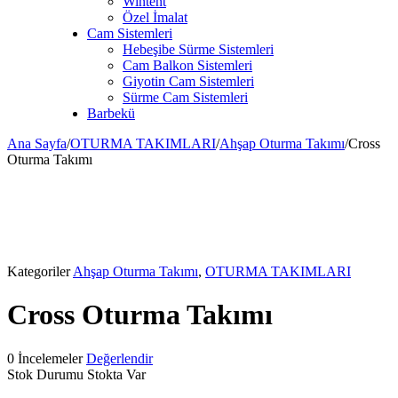
Wintent
Özel İmalat
Cam Sistemleri
Hebeşibe Sürme Sistemleri
Cam Balkon Sistemleri
Giyotin Cam Sistemleri
Sürme Cam Sistemleri
Barbekü
Ana Sayfa
/
OTURMA TAKIMLARI
/
Ahşap Oturma Takımı
/
Cross
Oturma Takımı
Kategoriler
Ahşap Oturma Takımı
,
OTURMA TAKIMLARI
Cross Oturma Takımı
0 İncelemeler
Değerlendir
Stok Durumu
Stokta Var