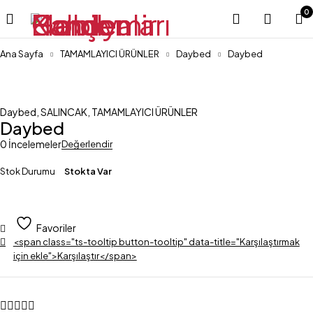
0
Ana Sayfa
TAMAMLAYICI ÜRÜNLER
Daybed
Daybed
Daybed
,
SALINCAK
,
TAMAMLAYICI ÜRÜNLER
Daybed
0 İncelemeler
Değerlendir
Stok Durumu
Stokta Var
Favoriler
<span class="ts-tooltip button-tooltip" data-title="Karşılaştırmak
için ekle">Karşılaştır</span>