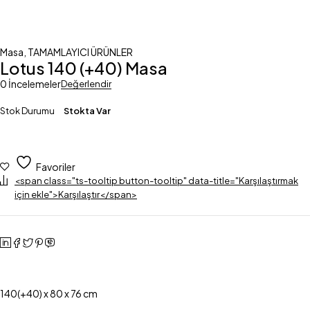
Masa
,
TAMAMLAYICI ÜRÜNLER
Lotus 140 (+40) Masa
0 İncelemeler
Değerlendir
Stok Durumu
Stokta Var
Favoriler
<span class="ts-tooltip button-tooltip" data-title="Karşılaştırmak
için ekle">Karşılaştır</span>
140(+40) x 80 x 76 cm