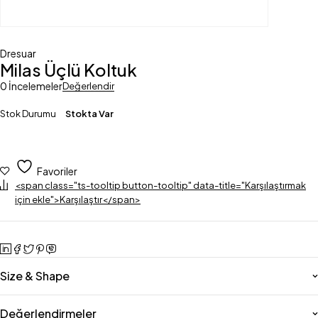
Dresuar
Milas Üçlü Koltuk
0 İncelemeler
Değerlendir
Stok Durumu
Stokta Var
Favoriler
<span class="ts-tooltip button-tooltip" data-title="Karşılaştırmak
için ekle">Karşılaştır</span>
Size & Shape
Değerlendirmeler