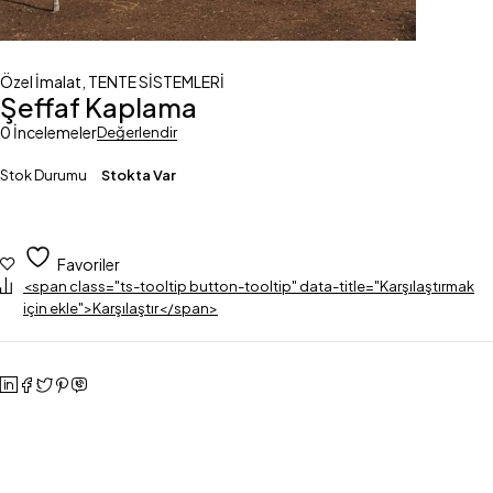
Özel İmalat
,
TENTE SİSTEMLERİ
Şeffaf Kaplama
0 İncelemeler
Değerlendir
Stok Durumu
Stokta Var
Favoriler
<span class="ts-tooltip button-tooltip" data-title="Karşılaştırmak
için ekle">Karşılaştır</span>