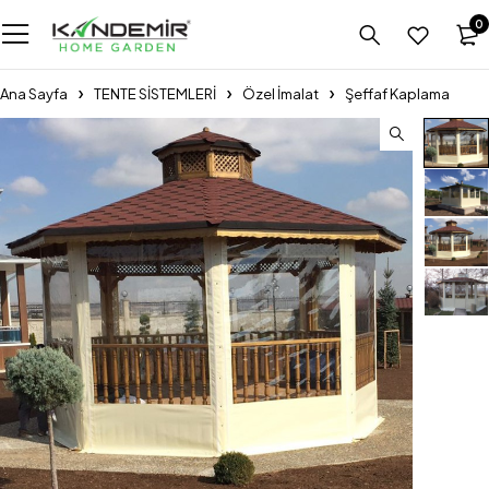
0
Ana Sayfa
TENTE SİSTEMLERİ
Özel İmalat
Şeffaf Kaplama