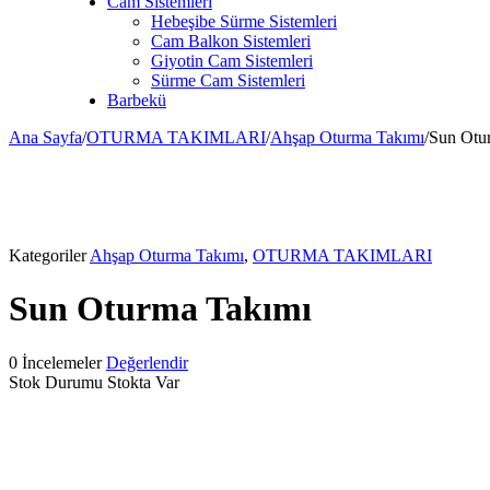
Cam Sistemleri
Hebeşibe Sürme Sistemleri
Cam Balkon Sistemleri
Giyotin Cam Sistemleri
Sürme Cam Sistemleri
Barbekü
Ana Sayfa
/
OTURMA TAKIMLARI
/
Ahşap Oturma Takımı
/
Sun Otu
Kategoriler
Ahşap Oturma Takımı
,
OTURMA TAKIMLARI
Sun Oturma Takımı
0 İncelemeler
Değerlendir
Stok Durumu
Stokta Var