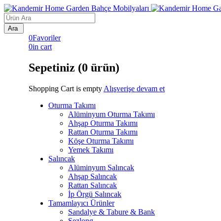
0
Favoriler
0
in cart
Sepetiniz (0 ürün)
Shopping Cart is empty
Alışverişe devam et
Oturma Takımı
Alüminyum Oturma Takımı
Ahşap Oturma Takımı
Rattan Oturma Takımı
Köşe Oturma Takımı
Yemek Takımı
Salıncak
Alüminyum Salıncak
Ahşap Salıncak
Rattan Salıncak
İp Örgü Salıncak
Tamamlayıcı Ürünler
Sandalye & Tabure & Bank
Şezlong