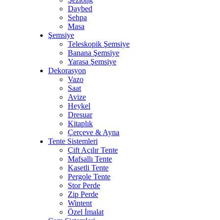
Daybed
Sehpa
Masa
Şemsiye
Teleskopik Şemsiye
Banana Şemsiye
Yarasa Şemsiye
Dekorasyon
Vazo
Saat
Avize
Heykel
Dresuar
Kitaplık
Çerçeve & Ayna
Tente Sistemleri
Çift Açılır Tente
Mafsallı Tente
Kasetli Tente
Pergole Tente
Stor Perde
Zip Perde
Wintent
Özel İmalat