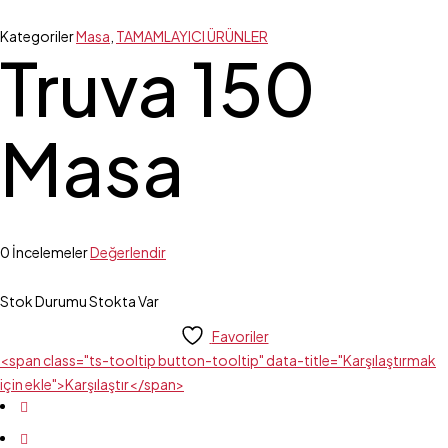
Kategoriler
Masa
,
TAMAMLAYICI ÜRÜNLER
Truva 150
Masa
0 İncelemeler
Değerlendir
Stok Durumu
Stokta Var
Favoriler
<span class="ts-tooltip button-tooltip" data-title="Karşılaştırmak
için ekle">Karşılaştır</span>