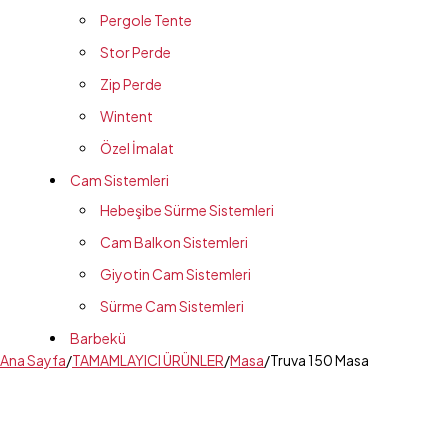
Pergole Tente
Stor Perde
Zip Perde
Wintent
Özel İmalat
Cam Sistemleri
Hebeşibe Sürme Sistemleri
Cam Balkon Sistemleri
Giyotin Cam Sistemleri
Sürme Cam Sistemleri
Barbekü
Ana Sayfa
/
TAMAMLAYICI ÜRÜNLER
/
Masa
/
Truva 150 Masa