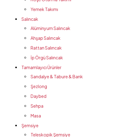
Yemek Takımı
Salıncak
Alüminyum Salıncak
Ahşap Salıncak
Rattan Salıncak
İp Örgü Salıncak
Tamamlayıcı Ürünler
Sandalye & Tabure & Bank
Şezlong
Daybed
Sehpa
Masa
Şemsiye
Teleskopik Şemsiye