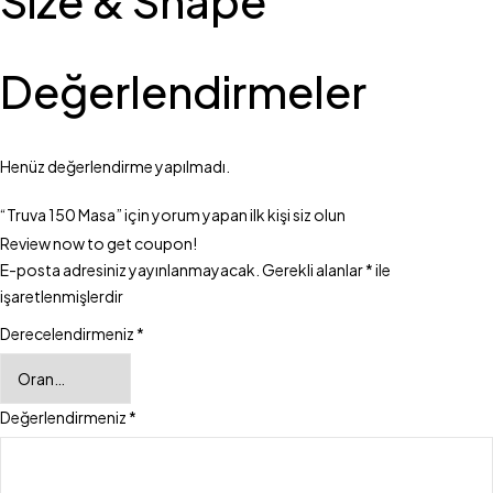
Size & Shape
Değerlendirmeler
Henüz değerlendirme yapılmadı.
“Truva 150 Masa” için yorum yapan ilk kişi siz olun
Review now to get coupon!
E-posta adresiniz yayınlanmayacak.
Gerekli alanlar
*
ile
işaretlenmişlerdir
Derecelendirmeniz
*
Değerlendirmeniz
*